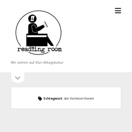
Menü
read!!ing
öffne
room
Wir stehen auf (für) Alltagskultur
Seitenleiste
Seitenleiste
öffnen
Schlagwort:
die Vorleser/innen