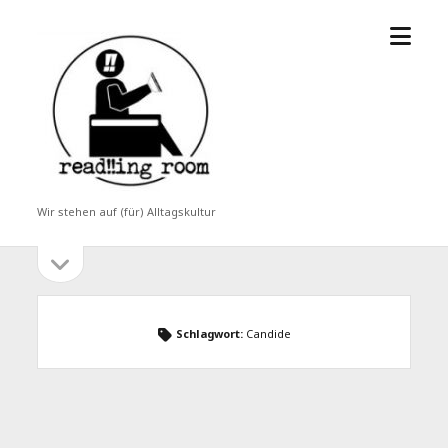
Menü
read!!ing
öffne
room
Wir stehen auf (für) Alltagskultur
Seitenleiste
Seitenleiste
öffnen
Schlagwort:
Candide