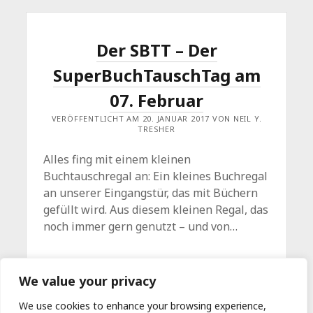
Der SBTT – Der
SuperBuchTauschTag am
07. Februar
VERÖFFENTLICHT AM 20. JANUAR 2017 VON NEIL Y.
TRESHER
Alles fing mit einem kleinen
Buchtauschregal an: Ein kleines Buchregal
an unserer Eingangstür, das mit Büchern
gefüllt wird. Aus diesem kleinen Regal, das
noch immer gern genutzt – und von…
DER
WEITERLESEN
Kommentar hinterlassen
We value your privacy
SBTT
–
DER
We use cookies to enhance your browsing experience,