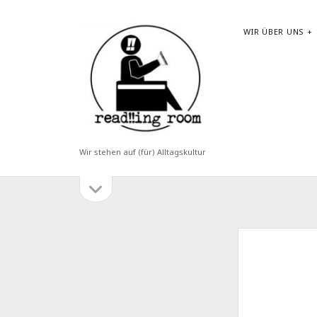
read!!ing
WIR ÜBER UNS
room
Wir stehen auf (für) Alltagskultur
Seitenleiste
Seitenleiste
öffnen
ANSTEHENDE TERMINE:
After-Work-Sommerkult.tour: "Mein
DO.
20
Gemeindebau ist net deppat"
AUG.
18:00 Uhr
2026
krimi.kult.tour: Mord auf der Mariahifle
SA.
05
Straße.
SEP.
14:00 Uhr
2026