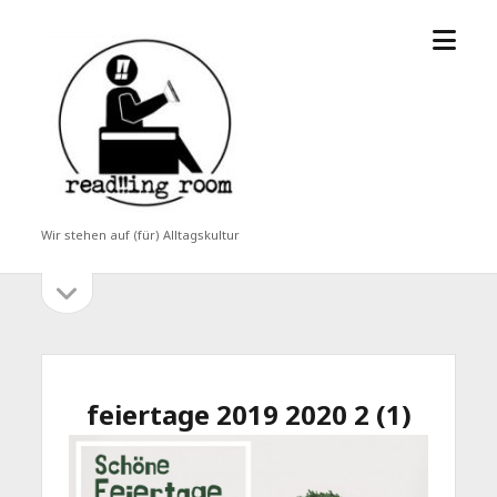
Menü
read!!ing
öffne
room
Wir stehen auf (für) Alltagskultur
Seitenleiste
Seitenleiste
öffnen
feiertage 2019 2020 2 (1)