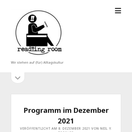
Menü
read!!ing
öffne
room
Wir stehen auf (für) Alltagskultur
Seitenleiste
Seitenleiste
öffnen
Programm im Dezember
2021
VERÖFFENTLICHT AM 8. DEZEMBER 2021 VON NEIL Y.