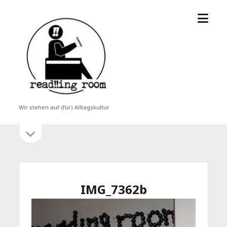
Menü
read!!ing
öffne
room
Wir stehen auf (für) Alltagskultur
Seitenleiste
Seitenleiste
öffnen
IMG_7362b