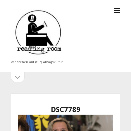
Menü
read!!ing
öffne
room
Wir stehen auf (für) Alltagskultur
Seitenleiste
Seitenleiste
öffnen
DSC7789