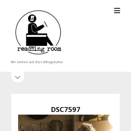
Menü
read!!ing
öffne
room
Wir stehen auf (für) Alltagskultur
Seitenleiste
Seitenleiste
öffnen
DSC7597