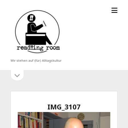
Menü
read!!ing
öffne
room
Wir stehen auf (für) Alltagskultur
Seitenleiste
Seitenleiste
öffnen
IMG_3107