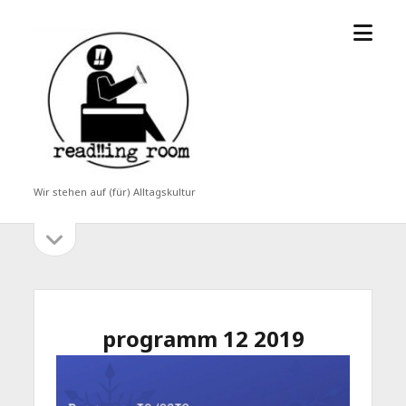
Menü
read!!ing
öffne
room
Wir stehen auf (für) Alltagskultur
Seitenleiste
Seitenleiste
öffnen
programm 12 2019