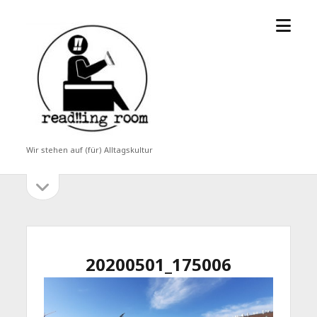
Menü
read!!ing
öffne
room
Wir stehen auf (für) Alltagskultur
Seitenleiste
Seitenleiste
öffnen
20200501_175006