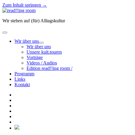
Zum Inhalt springen →
read!!ing
room
Wir stehen auf (für) Alltagskultur
Menü
öffnen
Wir über uns
Menü
Wir über uns
öffnen
Unsere kult.touren
Vorträge
Videos / Audios
Edition read!!ing room /
Programm
Links
Kontakt
facebook
instagram
youtube
rss
E-
Mail
email-
form
social_icon_custom_1