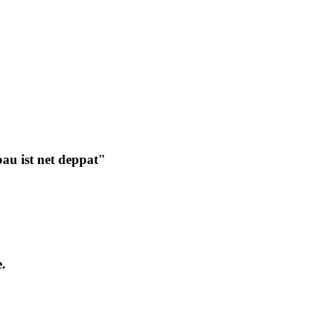
u ist net deppat"
.