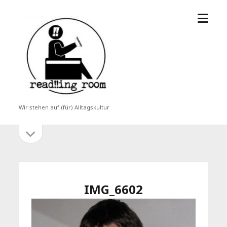
Menü
read!!ing
öffne
room
Wir stehen auf (für) Alltagskultur
Seitenleiste
Seitenleiste
öffnen
IMG_6602