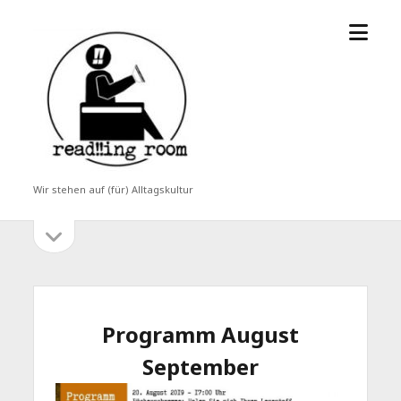
Menü
read!!ing
öffne
room
Wir stehen auf (für) Alltagskultur
Seitenleiste
Seitenleiste
öffnen
Programm August
September