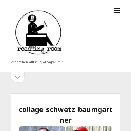
Menü
read!!ing
öffne
room
Wir stehen auf (für) Alltagskultur
Seitenleiste
Seitenleiste
öffnen
collage_schwetz_baumgart
ner