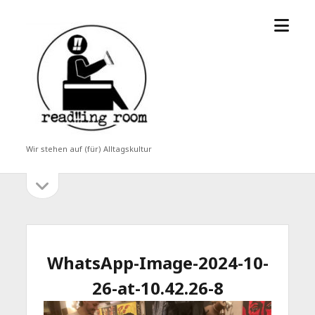
Menü
read!!ing
öffne
room
Wir stehen auf (für) Alltagskultur
Seitenleiste
Seitenleiste
öffnen
WhatsApp-Image-2024-10-
26-at-10.42.26-8