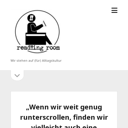
Menü
read!!ing
öffne
room
Wir stehen auf (für) Alltagskultur
Seitenleiste
Seitenleiste
öffnen
„Wenn wir weit genug
runterscrollen, finden wir
vielleicht auch eine