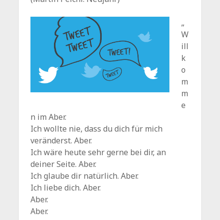
„
W
ill
k
o
m
m
e
n im Aber.
Ich wollte nie, dass du dich für mich
veränderst. Aber.
Ich wäre heute sehr gerne bei dir, an
deiner Seite. Aber.
Ich glaube dir natürlich. Aber.
Ich liebe dich. Aber.
Aber.
Aber.