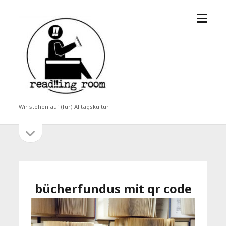
Menü
read!!ing
öffne
room
Wir stehen auf (für) Alltagskultur
Seitenleiste
Seitenleiste
öffnen
bücherfundus mit qr code