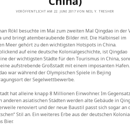
China)
VERÖFFENTLICHT AM 22. JUNI 2017 VON NEIL Y. TRESHER
han Rökl besuchte im Mai zum zweiten Mal Qingdao in der 
a und bringt atemberaubende Bilder mit. Die Halbinsel im
en Meer gehört zu den wichtigsten Hotspots in China.
lickend auf eine deutsche Kolonialgeschichte, ist Qingdao 
ine der wichtigsten Städte für den Tourismus in China, so
 eine aufstrebende Großstadt mit einem imposanten Hafen.
dao war während der Olympischen Spiele in Bejing
ragungsort der Segelwettbewerbe.
tadt hat alleine knapp 8 Millionen Einwohner. Im Gegensat
en anderen asiatischen Städten werden alte Gebäude in Qin
erweile renoviert und der neue Baustil passt sich sogar an 
schen“ Stil an. Ein weiteres Erbe aus der deutschen Kolonia
as Bier.