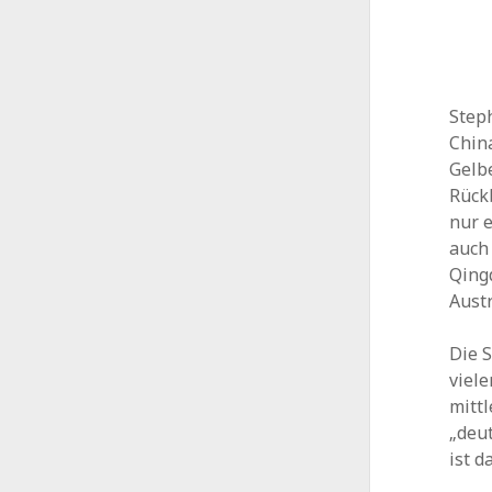
Step
Chin
Gelb
Rückb
nur e
auch
Qing
Aust
Die S
viel
mittl
„deut
ist d