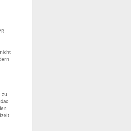
VR
nicht
ndern
z zu
gdao
den
lzeit