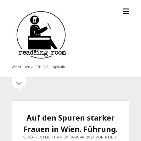
Menü
read!!ing
öffne
room
Wir stehen auf (für) Alltagskultur
Seitenleiste
Seitenleiste
öffnen
Auf den Spuren starker
Frauen in Wien. Führung.
VERÖFFENTLICHT AM 29. JANUAR 2024 VON NEIL Y.