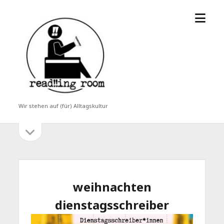
Menü
read!!ing
öffne
room
Wir stehen auf (für) Alltagskultur
Seitenleiste
Seitenleiste
öffnen
weihnachten
dienstagsschreiber