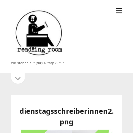
Menü
read!!ing
öffne
room
Wir stehen auf (für) Alltagskultur
Seitenleiste
Seitenleiste
öffnen
dienstagsschreiberinnen2.
png