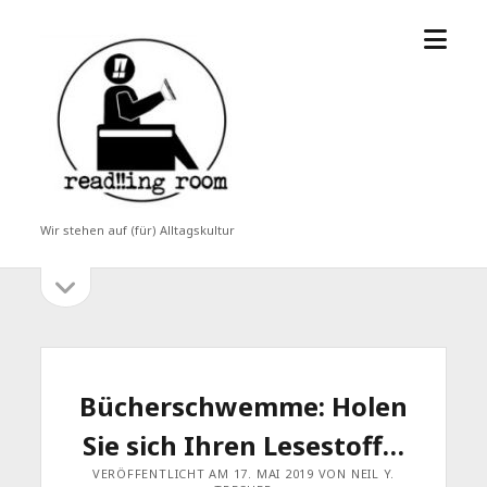
Menü
read!!ing
öffne
room
Wir stehen auf (für) Alltagskultur
Seitenleiste
Seitenleiste
öffnen
Bücherschwemme: Holen
Sie sich Ihren Lesestoff…
VERÖFFENTLICHT AM 17. MAI 2019 VON NEIL Y.