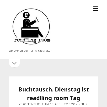
Menü
read!!ing
öffne
room
Wir stehen auf (für) Alltagskultur
Seitenleiste
Seitenleiste
öffnen
Buchtausch. Dienstag ist
read!!ing room Tag
VERÖFFENTLICHT AM 16. APRIL 2018 VON NEIL Y.