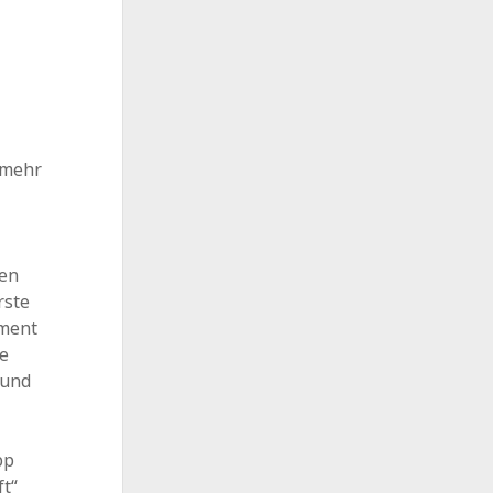
t mehr
gen
rste
ament
ie
 und
pp
ft“