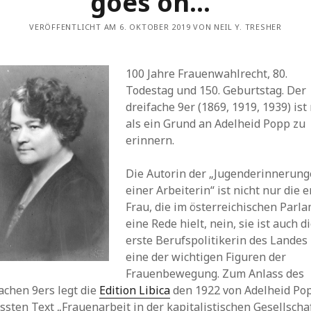
goes on…“
VERÖFFENTLICHT AM 6. OKTOBER 2019 VON NEIL Y. TRESHER
100 Jahre Frauenwahlrecht, 80.
Todestag und 150. Geburtstag. Der
dreifache 9er (1869, 1919, 1939) is
als ein Grund an Adelheid Popp zu
erinnern.
Die Autorin der „Jugenderinnerun
einer Arbeiterin“ ist nicht nur die e
Frau, die im österreichischen Parl
eine Rede hielt, nein, sie ist auch d
erste Berufspolitikerin des Landes
eine der wichtigen Figuren der
Frauenbewegung. Zum Anlass des
achen 9ers legt die
Edition Libica
den 1922 von Adelheid Po
ssten Text „Frauenarbeit in der kapitalistischen Gesellscha