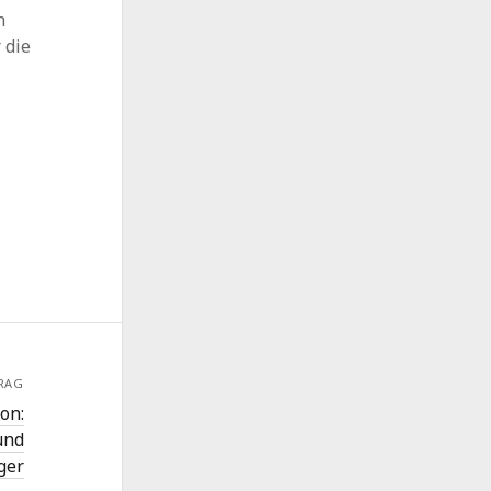
n
 die
RAG
on:
und
ger