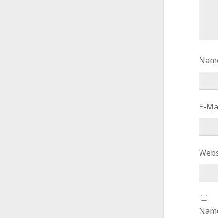
Nam
E-Ma
Webs
Name