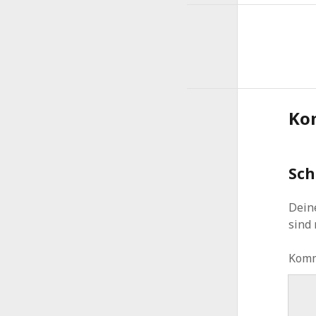
Ko
Sch
Deine
sind
Kom