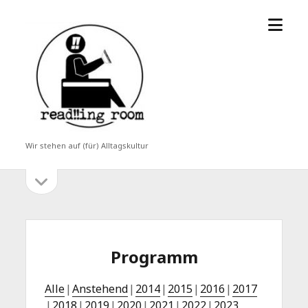
Menü
read!!ing
öffne
room
Wir stehen auf (für) Alltagskultur
Seitenleiste
Seitenleiste
öffnen
Programm
Alle
Anstehend
2014
2015
2016
2017
2018
2019
2020
2021
2022
2023