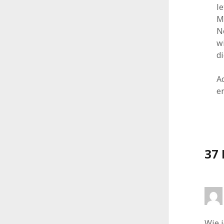
l
M
N
w
d
A
e
37
Wie j