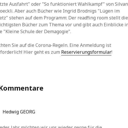
etzte Ausfahrt" oder "So funktioniert Wahlkampf" von Silva
oeckli. Aber auch Bücher wie Ingrid Brodnigs "Lügen im
etz" stehen auf dem Programm: Der read!!ing room stellt di
ichtigsten Bücher zum Thema vor und gibt auch Einblicke i
ie "Kleine Schule der Demagogie".
chten Sie auf die Corona-Regeln. Eine Anmeldung ist
rforderlich! Hier geht es zum
Reservierungsformular
!
 Kommentare
Hedwig GEORG
edes Jahr möchten wir uns wieder gerne für die