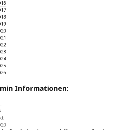
016
017
018
019
020
021
022
023
024
025
026
rmin Informationen:
.
6
kt.
020