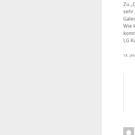
Zu „
sehr 
Gale
Wie 
komm
LG K
18. JA