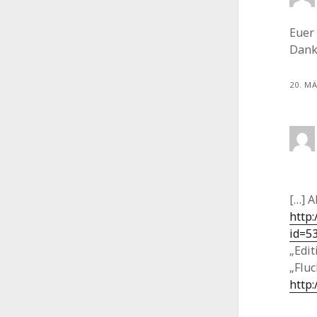
Euer 
Dank
20. M
[…] 
http:
id=5
„Edit
„Fluc
http