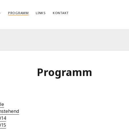
PROGRAMM
LINKS
KONTAKT
NEWSLETTERANMELDUNG
E-Mail*
Programm
le
nstehend
014
015