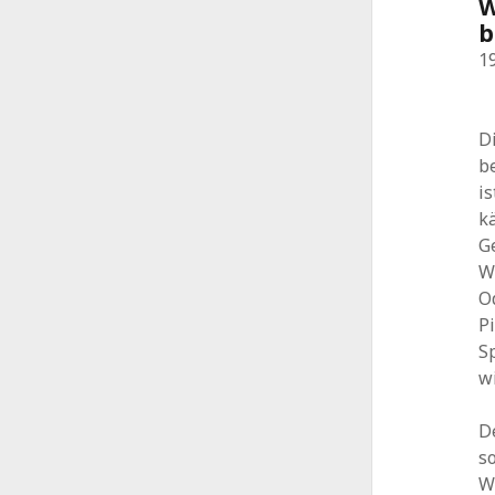
W
b
1
D
b
i
k
G
W
Od
P
S
w
De
s
W