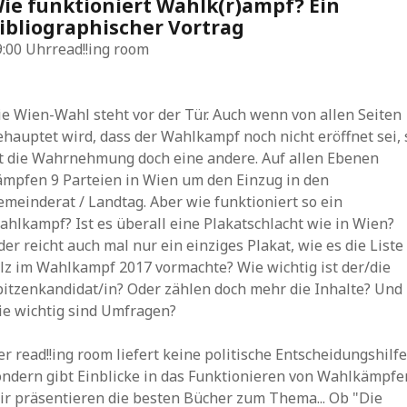
ie funktioniert Wahlk(r)ampf? Ein
ibliographischer Vortrag
9:00 Uhr
read!!ing room
ie Wien-Wahl steht vor der Tür. Auch wenn von allen Seiten
ehauptet wird, dass der Wahlkampf noch nicht eröffnet sei, 
st die Wahrnehmung doch eine andere. Auf allen Ebenen
ämpfen 9 Parteien in Wien um den Einzug in den
emeinderat / Landtag. Aber wie funktioniert so ein
ahlkampf? Ist es überall eine Plakatschlacht wie in Wien?
er reicht auch mal nur ein einziges Plakat, wie es die Liste
ilz im Wahlkampf 2017 vormachte? Wie wichtig ist der/die
pitzenkandidat/in? Oder zählen doch mehr die Inhalte? Und
ie wichtig sind Umfragen?
r read!!ing room liefert keine politische Entscheidungshilfe
ondern gibt Einblicke in das Funktionieren von Wahlkämpfe
ir präsentieren die besten Bücher zum Thema... Ob "Die