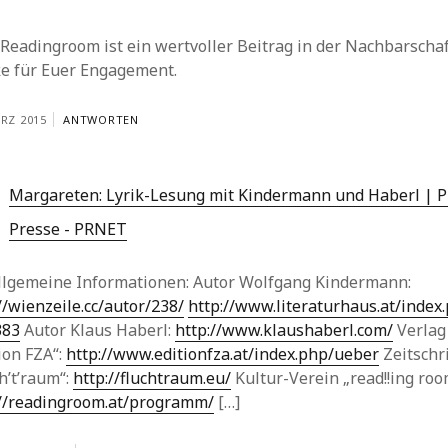
Readingroom ist ein wertvoller Beitrag in der Nachbarschaf
e für Euer Engagement.
ÄRZ 2015
ANTWORTEN
Margareten: Lyrik-Lesung mit Kindermann und Haberl | 
Presse - PRNET
Allgemeine Informationen: Autor Wolfgang Kindermann:
//wienzeile.cc/autor/238/
http://www.literaturhaus.at/index
383
Autor Klaus Haberl:
http://www.klaushaberl.com/
Verlag
ion FZA“:
http://www.editionfza.at/index.php/ueber
Zeitschri
h’t’raum“:
http://fluchtraum.eu/
Kultur-Verein „read!!ing roo
://readingroom.at/programm/
[…]