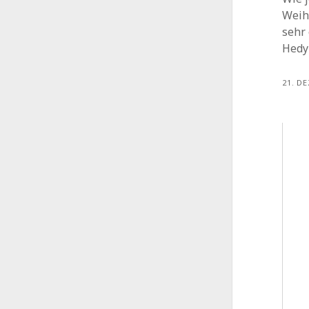
Weih
sehr
Hedy
21. D