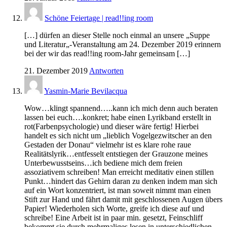
Schöne Feiertage | read!!ing room
[…] dürfen an dieser Stelle noch einmal an unsere „Suppe
und Literatur„-Veranstaltung am 24. Dezember 2019 erinnern
bei der wir das read!!ing room-Jahr gemeinsam […]
21. Dezember 2019
Antworten
Yasmin-Marie Bevilacqua
Wow…klingt spannend…..kann ich mich denn auch beraten
lassen bei euch….konkret; habe einen Lyrikband erstellt in
rot(Farbenpsychologie) und dieser wäre fertig! Hierbei
handelt es sich nicht um „lieblich Vogelgezwitscher an den
Gestaden der Donau“ vielmehr ist es klare rohe raue
Realitätslyrik…entfesselt entstiegen der Grauzone meines
Unterbewusstseins…ich bediene mich dem freien
assoziativem schreiben! Man erreicht meditativ einen stillen
Punkt…hindert das Gehirn daran zu denken indem man sich
auf ein Wort konzentriert, ist man soweit nimmt man einen
Stift zur Hand und fährt damit mit geschlossenen Augen übers
Papier! Wiederholen sich Worte, greife ich diese auf und
schreibe! Eine Arbeit ist in paar min. gesetzt, Feinschliff
bekommt sie durch mehrmaliges lesen in unterschiedlichen