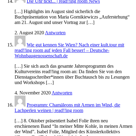
Die Uhr tickt... | read!!ing room News
[…] Highlights im August sind sicherlich die
Buchpräsentation von Maria Gornikiewiczs „Auferstehung“
am 21. August und unser Vortrag zur […]
2. August 2020
Antworten
Wie gut kennen Sie Wien? Nach einer kult.tour mit
read!!ing room auf jeden Fall besser! – Deutsche-
Wohnbaugenossenschaft.de
[…] Sie sich auch das gesamte Jahresprogramm des
Kulturvereins read!!ing room an: Da finden Sie von den
Dienstagsschreiber*innen über Buchtausch bis zu Lesungen
und Workshops […]
4. November 2020
Antworten
Programm: Chamäleons mit Armen im Wind, die
Lachperlen weinen | read!!ing room
[…] 8. Oktober präsentiert Isabel Folie ihren neu
erschienenen Band “In meiner Mitte Kohle, in meinen Armen
der Wind”. Isabel Folie, Mitglied des Künslerkollektivs