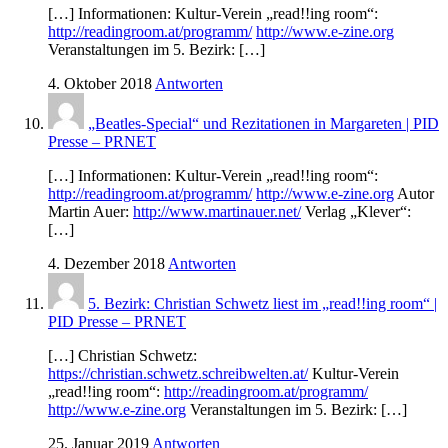
[…] Informationen: Kultur-Verein „read!!ing room“:
http://readingroom.at/programm/
http://www.e-zine.org
Veranstaltungen im 5. Bezirk: […]
4. Oktober 2018
Antworten
„Beatles-Special“ und Rezitationen in Margareten | PID
Presse – PRNET
[…] Informationen: Kultur-Verein „read!!ing room“:
http://readingroom.at/programm/
http://www.e-zine.org
Autor
Martin Auer:
http://www.martinauer.net/
Verlag „Klever“:
[…]
4. Dezember 2018
Antworten
5. Bezirk: Christian Schwetz liest im „read!!ing room“ |
PID Presse – PRNET
[…] Christian Schwetz:
https://christian.schwetz.schreibwelten.at/
Kultur-Verein
„read!!ing room“:
http://readingroom.at/programm/
http://www.e-zine.org
Veranstaltungen im 5. Bezirk: […]
25. Januar 2019
Antworten