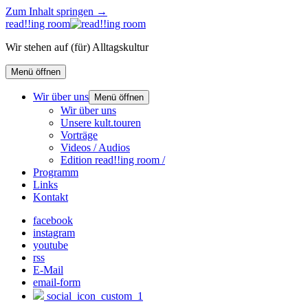
Zum Inhalt springen →
read!!ing room
Wir stehen auf (für) Alltagskultur
Menü öffnen
Wir über uns
Menü öffnen
Wir über uns
Unsere kult.touren
Vorträge
Videos / Audios
Edition read!!ing room /
Programm
Links
Kontakt
facebook
instagram
youtube
rss
E-Mail
email-form
social_icon_custom_1