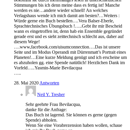
Stimmungen bis ich denn meine dass es fertig ist! Manche
werden es nie…andere wieder schnell! An welches
Verlagshaus wende ich mich damit am besten?…Weiters :
Würde gerne ein Buch bestellen….Vera Balser-Eberle,
Sprachtechnisches Übungsbuch !…..Gebt ihr mir Bescheid
wann es eingetroffen ist, denn hab ein Ensemble gegründet
gerade erst und es sieht zeittechnisch schlecht aus, daher auf
diesem Wege!
….www,facebook.com/uisumconnection….Das ist unsere
Seite und im Modus Operandi mit Dürrenmatt’s Portrait eines
Planeten!…Eine kurze Meldung genügt und ich erscheine um
es abzuholen gg. eine Spende natütlich! Herzlichen Dank im
Vorfeld…..Yasmin-Marie Bevilacqua
…..
28. Mai 2020
Antworten
Neil Y. Tresher
Sehr geehrte Frau Bevilacqua,
danke für die Anfrage:
Das Buch ist lagernd. Sie können es gerne (gegen
Spende) abholen.
Wenn Sie eine Vorabrezension haben wollen, schaue