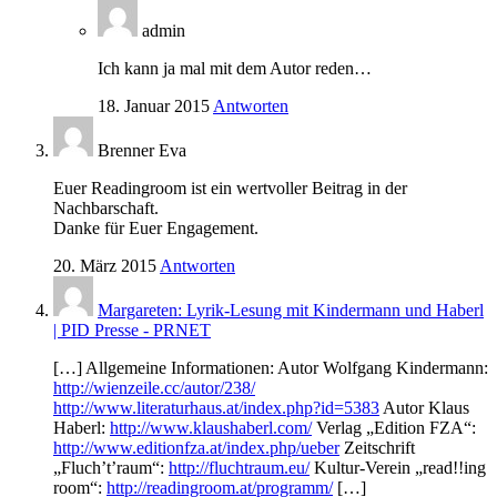
admin
Ich kann ja mal mit dem Autor reden…
18. Januar 2015
Antworten
Brenner Eva
Euer Readingroom ist ein wertvoller Beitrag in der
Nachbarschaft.
Danke für Euer Engagement.
20. März 2015
Antworten
Margareten: Lyrik-Lesung mit Kindermann und Haberl
| PID Presse - PRNET
[…] Allgemeine Informationen: Autor Wolfgang Kindermann:
http://wienzeile.cc/autor/238/
http://www.literaturhaus.at/index.php?id=5383
Autor Klaus
Haberl:
http://www.klaushaberl.com/
Verlag „Edition FZA“:
http://www.editionfza.at/index.php/ueber
Zeitschrift
„Fluch’t’raum“:
http://fluchtraum.eu/
Kultur-Verein „read!!ing
room“:
http://readingroom.at/programm/
[…]