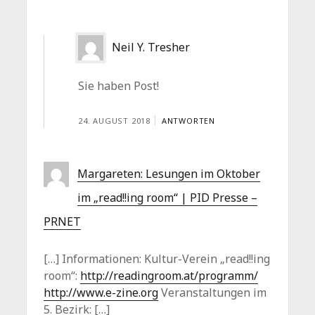
Neil Y. Tresher
Sie haben Post!
24. AUGUST 2018
ANTWORTEN
Margareten: Lesungen im Oktober
im „read!!ing room“ | PID Presse –
PRNET
[…] Informationen: Kultur-Verein „read!!ing
room“:
http://readingroom.at/programm/
http://www.e-zine.org
Veranstaltungen im
5. Bezirk: […]