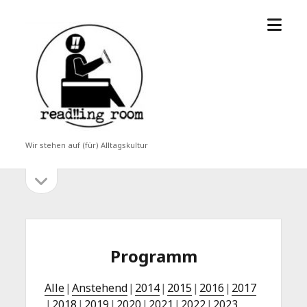
Menü
read!!ing
öffne
room
Wir stehen auf (für) Alltagskultur
Seitenleiste
Seitenleiste
öffnen
Programm
Alle
Anstehend
2014
2015
2016
2017
2018
2019
2020
2021
2022
2023