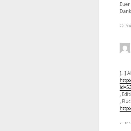
Euer 
Dank
20. M
[…] 
http:
id=5
„Edit
„Fluc
http
7. DE