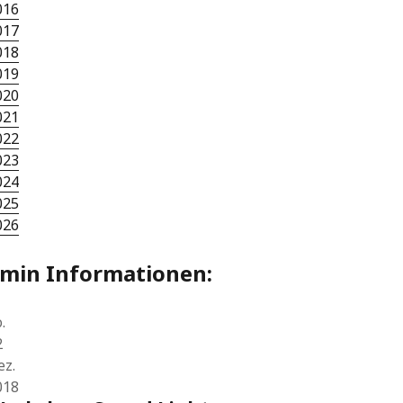
016
017
018
019
020
021
022
023
024
025
026
rmin Informationen:
.
2
ez.
018