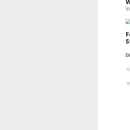
W
V
F
S
D