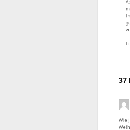
A
m
I
g
v
L
37
Wie j
Weih