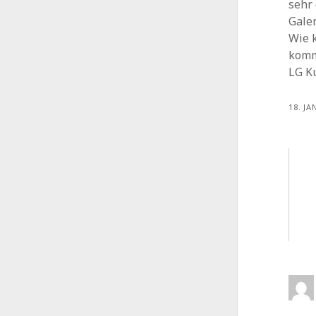
sehr 
Gale
Wie 
komm
LG K
18. JA