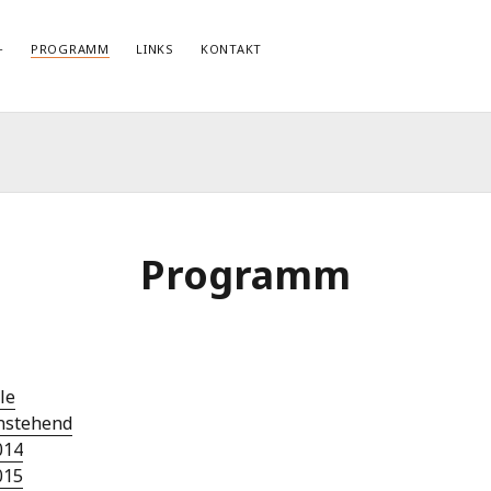
PROGRAMM
LINKS
KONTAKT
NEWSLETTERANMELDUNG
E-Mail*
Programm
le
nstehend
014
015