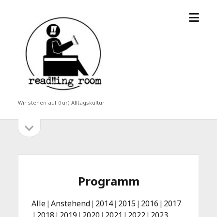
Menü
read!!ing
öffne
room
Wir stehen auf (für) Alltagskultur
Seitenleiste
Seitenleiste
öffnen
Programm
Alle
Anstehend
2014
2015
2016
2017
2018
2019
2020
2021
2022
2023