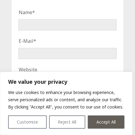
Name*
E-Mail*
Website
We value your privacy
We use cookies to enhance your browsing experience,
serve personalized ads or content, and analyze our traffic.
Name, E-Mail-Adresse und Website in
By clicking "Accept All", you consent to our use of cookies.
diesem Browser für meinen nächsten
Kommentar speichern.
Customize
Reject All
Accept All