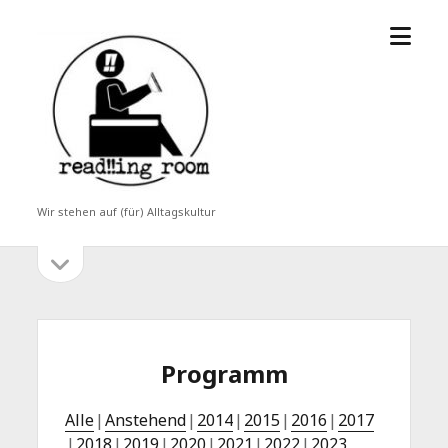
Menü
read!!ing
öffne
room
Wir stehen auf (für) Alltagskultur
Seitenleiste
Seitenleiste
öffnen
Programm
Alle
Anstehend
2014
2015
2016
2017
2018
2019
2020
2021
2022
2023