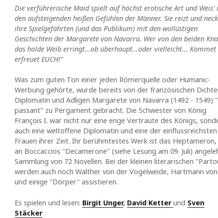
Die verführerische Maid spielt auf höchst erotische Art und Weis' 
den aufsteigenden heißen Gefühlen der Männer. Sie reizt und neck
ihre Spielgefährten (und das Publikum) mit den wollüstigen
Geschichten der Margarete von Navarra. Wer von den beiden Kn
das holde Weib erringt...ob überhaupt...oder vielleicht... Kommet
erfreuet EUCH!"
Was zum guten Ton einer jeden Römerquelle oder Humanic-
Werbung gehörte, wurde bereits von der französischen Dichter
Diplomatin und Adligen Margarete von Navarra (1492 - 1549) 
passant" zu Pergament gebracht. Die Schwester von König
François I. war nicht nur eine enge Vertraute des Königs, sond
auch eine weltoffene Diplomatin und eine der einflussreichsten
Frauen ihrer Zeit. Ihr berühmtestes Werk ist das Heptameron,
an Boccaccios "Decamerone" (siehe Lesung am 09. Juli) angele
Sammlung von 72 Novellen. Bei der kleinen literarischen "Parto
werden auch noch Walther von der Vogelweide, Hartmann von
und einige "Dörper" assistieren.
Es spielen und lesen:
Birgit Unger
,
David Ketter
und
Sven
Stäcker