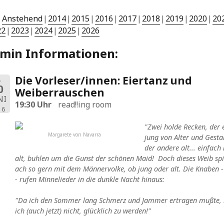
Anstehend
2014
2015
2016
2017
2018
2019
2020
20
22
2023
2024
2025
2026
rmin Informationen:
Die Vorleser/innen: Eiertanz und
.
0
Weiberrauschen
NI
19:30 Uhr
read!!ing room
16
"Zwei holde Recken, der 
Margarete von Navarra
jung von Alter und Gestal
der andere alt... einfach
alt, buhlen um die Gunst der schönen Maid! Doch dieses Weib spi
ach so gern mit dem Männervolke, ob jung oder alt. Die Knaben -
- rufen Minnelieder in die dunkle Nacht hinaus:
"Da ich den Sommer lang Schmerz und Jammer ertragen mußte, 
ich (auch jetzt) nicht, glücklich zu werden!"