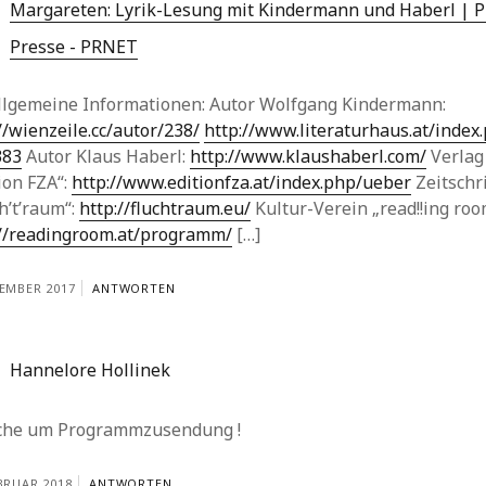
Margareten: Lyrik-Lesung mit Kindermann und Haberl | 
Presse - PRNET
Allgemeine Informationen: Autor Wolfgang Kindermann:
//wienzeile.cc/autor/238/
http://www.literaturhaus.at/index
383
Autor Klaus Haberl:
http://www.klaushaberl.com/
Verlag
ion FZA“:
http://www.editionfza.at/index.php/ueber
Zeitschri
h’t’raum“:
http://fluchtraum.eu/
Kultur-Verein „read!!ing roo
://readingroom.at/programm/
[…]
ZEMBER 2017
ANTWORTEN
Hannelore Hollinek
che um Programmzusendung !
EBRUAR 2018
ANTWORTEN