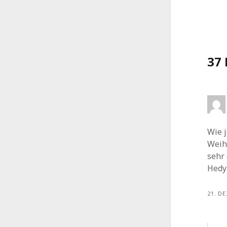
37
Wie j
Weih
sehr
Hedy
21. D