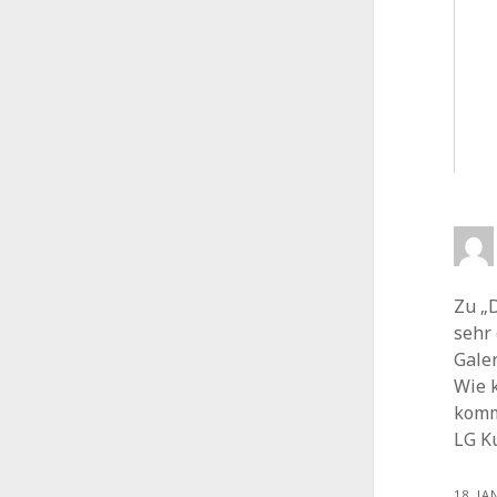
Zu „
sehr 
Gale
Wie 
komm
LG K
18. JA