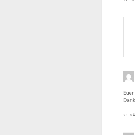
Euer 
Dank
20. M