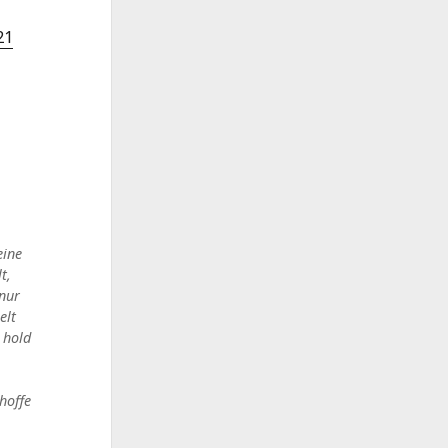
21
eine
t,
 nur
elt
 hold
hoffe