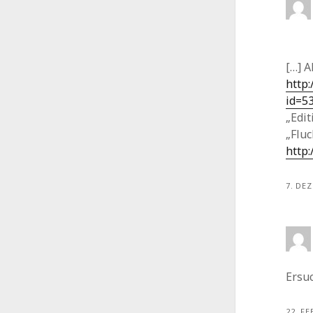
[…] 
http:
id=5
„Edit
„Fluc
http
7. DE
Ersu
22. F