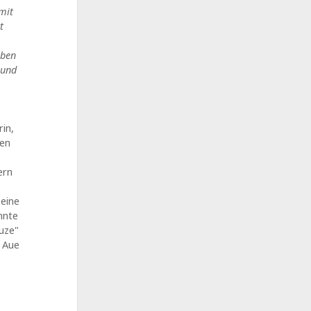
mit
t
aben
 und
in,
"en
ern
 eine
hnte
uze"
 Aue