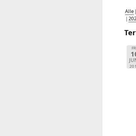
Alle
20
Te
FR
1
JU
20