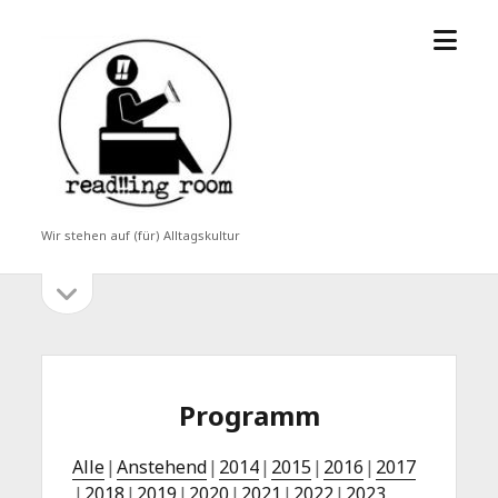
Menü
read!!ing
öffne
room
Wir stehen auf (für) Alltagskultur
Seitenleiste
Seitenleiste
öffnen
Programm
Alle
Anstehend
2014
2015
2016
2017
2018
2019
2020
2021
2022
2023