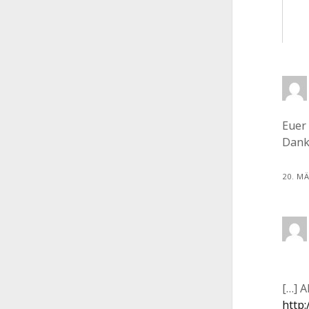
Euer 
Dank
20. M
[…] 
http: