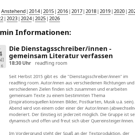
Anstehend
2014
2015
2016
2017
2018
2019
2020
20
22
2023
2024
2025
2026
rmin Informationen:
Die Dienstagsschreiber/innen -
.
4
gemeinsam Literatur verfassen
NI
18:30 Uhr
read!!ing room
16
Seit Herbst 2015 gibt es die "Dienstagsschreiber/innen" im
read!!ing room. Autor/innen aus verschiedenen Richtungen und
verschiedenen Zielen finden sich zusammen und erarbeiten
gemeinsam Texte zu einem bestimmten Thema
(Inspirationsquellen können Bilder, Postkarten, Musik u.ä. sein)
Abend wird von einem oder einer der Autor/innen (abwechseln
moderiert. Der Einstieg ist jederzeit möglich. Die Gruppe ist se
dynamisch und offen und freut sich über Quereinsteiger/innen.
Im Vordergrund steht der Spaß an der Textproduktion, der