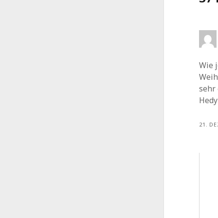
Wie j
Weih
sehr
Hedy
21. D