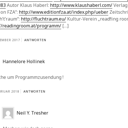
383
Autor Klaus Haberl:
http://www.klaushaberl.com/
Verlag
ion FZA“:
http://www.editionfza.at/index.php/ueber
Zeitschri
h’t’raum“:
http://fluchtraum.eu/
Kultur-Verein „read!!ing roo
://readingroom.at/programm/
[…]
ZEMBER 2017
ANTWORTEN
Hannelore Hollinek
che um Programmzusendung !
EBRUAR 2018
ANTWORTEN
Neil Y. Tresher