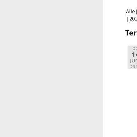
Alle
20
Te
DI
1
JU
20