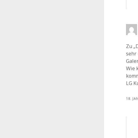
Zu „
sehr 
Gale
Wie 
komm
LG K
18. JA