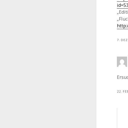
id=5
„Edit
„Fluc
http
7. DE
Ersu
22. F