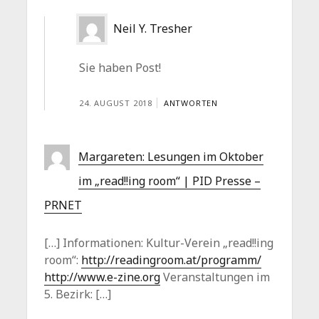
Neil Y. Tresher
Sie haben Post!
24. AUGUST 2018
ANTWORTEN
Margareten: Lesungen im Oktober
im „read!!ing room“ | PID Presse –
PRNET
[…] Informationen: Kultur-Verein „read!!ing
room“:
http://readingroom.at/programm/
http://www.e-zine.org
Veranstaltungen im
5. Bezirk: […]