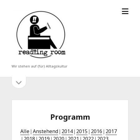
Menü
read!!ing
öffne
room
Wir stehen auf (für) Alltagskultur
Seitenleiste
Seitenleiste
öffnen
Programm
Alle
Anstehend
2014
2015
2016
2017
2018
2019
2020
2021
2022
2023