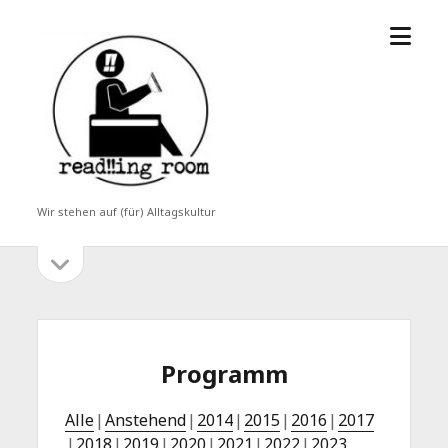
Menü
read!!ing
öffne
room
Wir stehen auf (für) Alltagskultur
Seitenleiste
Seitenleiste
öffnen
Programm
Alle
Anstehend
2014
2015
2016
2017
2018
2019
2020
2021
2022
2023