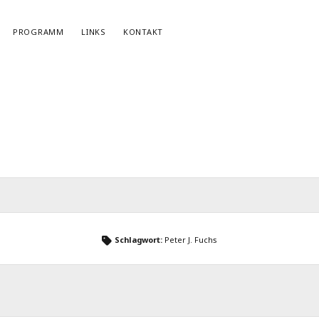
PROGRAMM
LINKS
KONTAKT
NEWSLETTERANMELDUNG
E-Mail*
Schlagwort:
Peter J. Fuchs
r