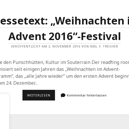
essetext: „Weihnachten
Advent 2016“-Festival
VERÖFFENTLICHT AM 2. NOVEMBER 2016 VON NEIL Y. TRESHER
e den Punschhütten, Kultur im Souterrain Der read!!ing ro
isiert seit einigen Jahren das „Weihnachten im Advent-
ramm“, das „alle Jahre wieder“ um den ersten Advent begin
am 24. Dezember…
PRESSETEXT:
WEITERLESEN
Kommentar hinterlassen
„WEIHNACHTEN
IM
ADVENT
2016“-
FESTIVAL
.