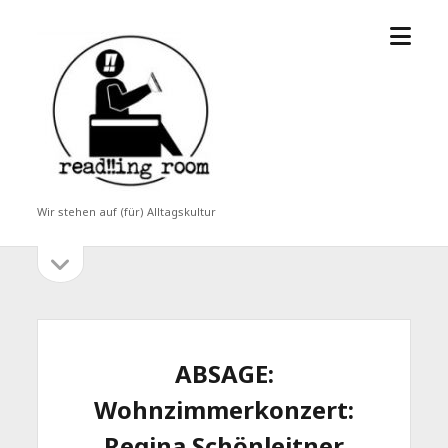
Menü
read!!ing
öffne
room
Wir stehen auf (für) Alltagskultur
Seitenleiste
Seitenleiste
öffnen
ABSAGE:
Wohnzimmerkonzert:
Regina Schönleitner