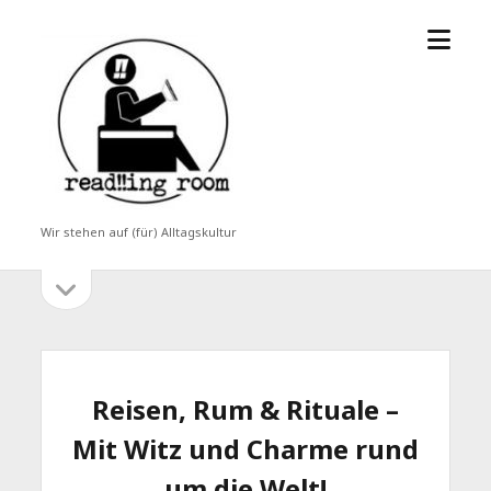
Menü
read!!ing
öffne
room
Wir stehen auf (für) Alltagskultur
Seitenleiste
Seitenleiste
öffnen
Reisen, Rum & Rituale –
Mit Witz und Charme rund
um die Welt!