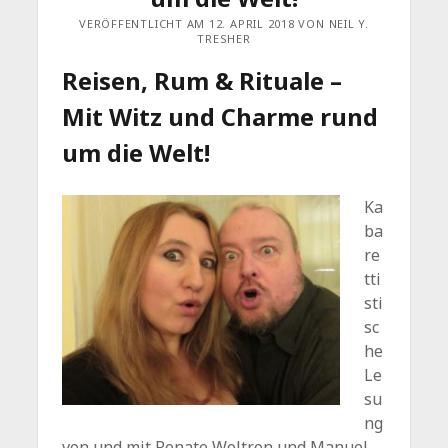
VERÖFFENTLICHT AM 12. APRIL 2018 VON NEIL Y.
TRESHER
Reisen, Rum & Rituale –
Mit Witz und Charme rund
um die Welt!
Ka
ba
re
tti
sti
sc
he
Le
su
ng
von und mit Renate Woltron und Manuel