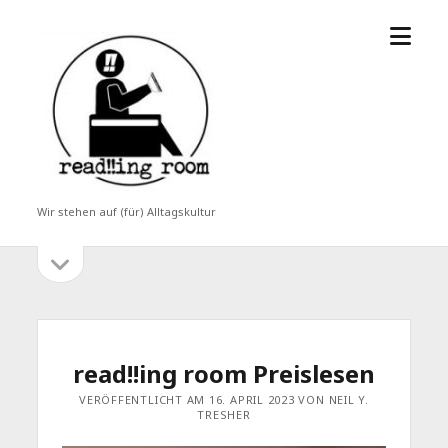
Menü
read!!ing
öffne
room
Wir stehen auf (für) Alltagskultur
Seitenleiste
Seitenleiste
öffnen
read!!ing room Preislesen
VERÖFFENTLICHT AM 16. APRIL 2023 VON NEIL Y.
TRESHER