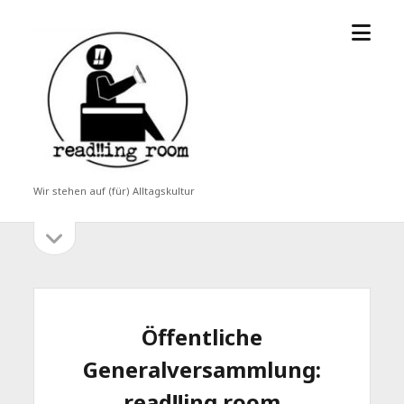
Menü
read!!ing
öffne
room
Wir stehen auf (für) Alltagskultur
Seitenleiste
Seitenleiste
öffnen
Öffentliche
Generalversammlung:
read!!ing room