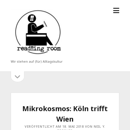
Menü
read!!ing
öffne
room
Wir stehen auf (für) Alltagskultur
Seitenleiste
Seitenleiste
öffnen
Mikrokosmos: Köln trifft
Wien
VERÖFFENTLICHT AM 18. MAI 2018 VON NEIL Y.