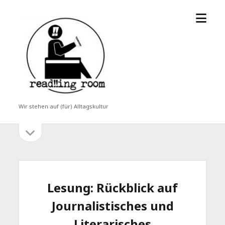
Menü
read!!ing
öffne
room
Wir stehen auf (für) Alltagskultur
Seitenleiste
Seitenleiste
öffnen
Lesung: Rückblick auf
Journalistisches und
Literarisches