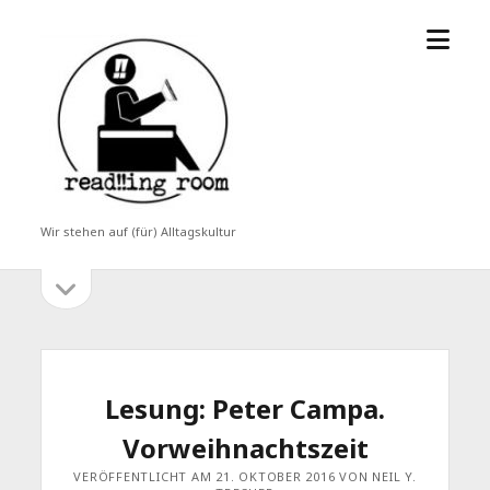
Menü
read!!ing
öffne
room
Wir stehen auf (für) Alltagskultur
Seitenleiste
Seitenleiste
öffnen
Lesung: Peter Campa.
Vorweihnachtszeit
VERÖFFENTLICHT AM 21. OKTOBER 2016 VON NEIL Y.