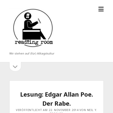
Menü
read!!ing
öffne
room
Wir stehen auf (für) Alltagskultur
Seitenleiste
Seitenleiste
öffnen
Lesung: Edgar Allan Poe.
Der Rabe.
VERÖFFENTLICHT AM 22. NOVEMBER 2014 VON NEIL Y.