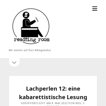
Menü
read!!ing
öffne
room
Wir stehen auf (für) Alltagskultur
Seitenleiste
Seitenleiste
öffnen
Lachperlen 12: eine
kabarettistische Lesung
VERÖFFENTLICHT AM 8. MAI 2022 VON NEIL Y.