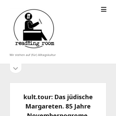
Menü
read!!ing
öffne
room
Wir stehen auf (für) Alltagskultur
Seitenleiste
Seitenleiste
öffnen
kult.tour: Das jüdische
Margareten. 85 Jahre
Novemberpogrome.