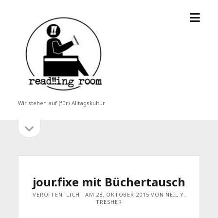
Menü
read!!ing
öffne
room
Wir stehen auf (für) Alltagskultur
Seitenleiste
Seitenleiste
öffnen
jour.fixe mit Büchertausch
VERÖFFENTLICHT AM 28. OKTOBER 2015 VON NEIL Y.
TRESHER